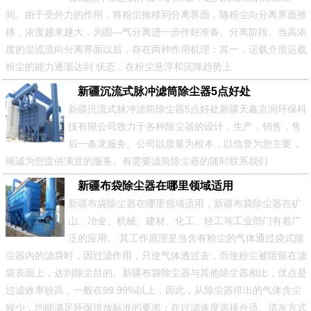
间。由于受外力的作用，将粉尘推移到分离界面，随粉尘向分离界面推
移，浓度越来越大，为固—气分离进一步作好准备。分离阶段。当高浓
度的尘流流向分离界面以后，存在两种作用机理：其一，运载介质运载
粉尘的能力逐渐达到 状态，在粉尘悬浮和沉降趋势上
新疆沉流式脉冲滤筒除尘器5点好处
新疆沉流式脉冲滤筒除尘器5点好处新疆天鑫京润环保科
技有限公司致力于各种除尘器的设计，生产，销售，售
后一条龙服务。公司以质量为根本，以信誉为您主要，
竭诚为您提供满意的服务。有需要滤筒除尘器的随时联系我们
新疆布袋除尘器在哪里领域适用
新疆布袋除尘器在哪里领域适用，新疆布袋除尘器在矿
山、冶金、机械、建材、化工、轻工等工业部门有着广
泛的应用。 其工作原理是当含有粉尘的气体通过袋式除
尘器内的滤袋时，因过滤作用，只使气体透过去，而使粉尘被阻留在滤
袋表面上，达到除尘目的。新疆布袋除尘器与其他除尘器相比，优点是
过滤效率较高，一般在99.99%以上，因此，从除尘器排出的气体含尘
较少，均能满足环保排放标准的要求；在过滤速度选择合适、清灰方式