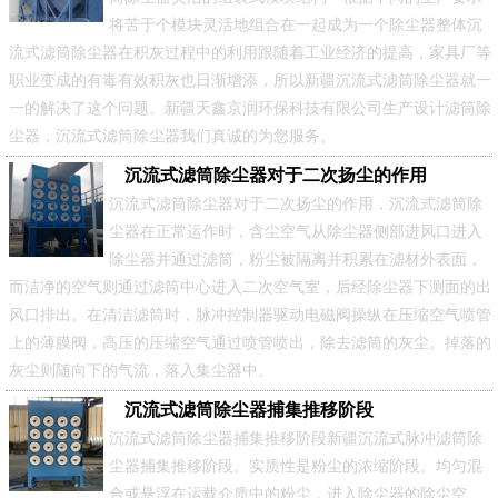
将苦于个模块灵活地组合在一起成为一个除尘器整体沉
流式滤筒除尘器在积灰过程中的利用跟随着工业经济的提高，家具厂等
职业变成的有毒有效积灰也日渐增添，所以新疆沉流式滤筒除尘器就一
一的解决了这个问题。新疆天鑫京润环保科技有限公司生产设计滤筒除
尘器，沉流式滤筒除尘器我们真诚的为您服务。
沉流式滤筒除尘器对于二次扬尘的作用
沉流式滤筒除尘器对于二次扬尘的作用，沉流式滤筒除
尘器在正常运作时，含尘空气从除尘器侧部进风口进入
除尘器并通过滤筒，粉尘被隔离并积累在滤材外表面，
而洁净的空气则通过滤筒中心进入二次空气室，后经除尘器下测面的出
风口排出。在清洁滤筒时，脉冲控制器驱动电磁阀操纵在压缩空气喷管
上的薄膜阀，高压的压缩空气通过喷管喷出，除去滤筒的灰尘。掉落的
灰尘则随向下的气流，落入集尘器中。
沉流式滤筒除尘器捕集推移阶段
沉流式滤筒除尘器捕集推移阶段新疆沉流式脉冲滤筒除
尘器捕集推移阶段。实质性是粉尘的浓缩阶段。均匀混
合或悬浮在运载介质中的粉尘，进入除尘器的除尘空